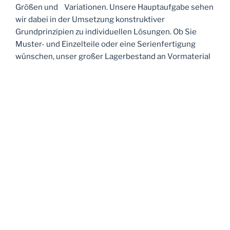
Größen und Variationen. Unsere Hauptaufgabe sehen
wir dabei in der Umsetzung konstruktiver
Grundprinzipien zu individuellen Lösungen. Ob Sie
Muster- und Einzelteile oder eine Serienfertigung
wünschen, unser großer Lagerbestand an Vormaterial
und unsere hochmodernen Maschinen ermöglichen
uns eine schnelle und flexible Fertigung.
Der persönliche Kontakt steht bei uns an
erster Stelle
Stetige Ansprechbarkeit, vertrauensvolle
Kommunikation und maximale Transparenz im Prozess
sind für uns sehr wichtig, denn gemeinsam mit
unseren Kunden sind wir am effizientesten. Wir freuen
uns auf jede neue Aufgabe und eine gute
Zusammenarbeit.