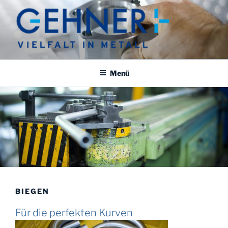
Zum
Inhalt
springen
GEHNER
Vielfalt in Metall
Menü
BIEGEN
Für die perfekten Kurven